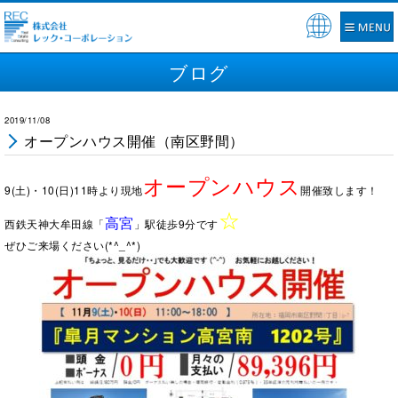
Pow
ered
ブログ
by
2019/11/08
オープンハウス開催（南区野間）
オープンハウス
9(土)・10(日)11時より現地
開催致します！
☆
高宮
西鉄天神大牟田線「
」駅徒歩9分です
ぜひご来場ください(*^_^*)