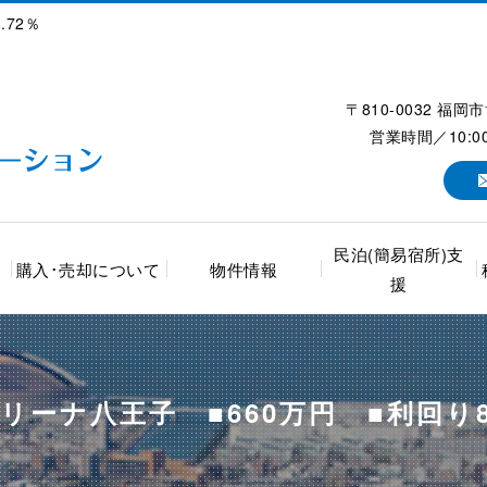
.72％
〒810-0032 福
営業時間／10:0
民泊(簡易宿所)支
購入･売却について
物件情報
援
リーナ八王子 ■660万円 ■利回り8