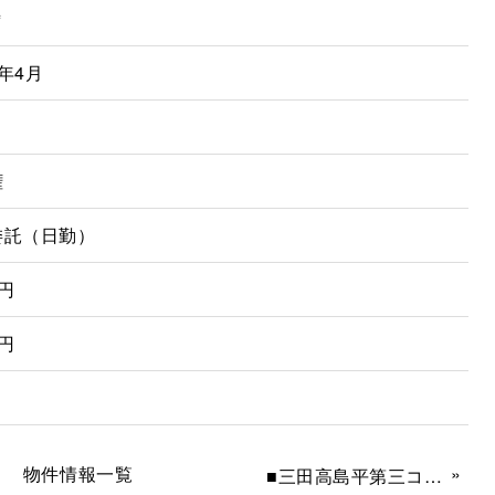
㎡
年4月
権
委託（日勤）
0円
0円
物件情報一覧
»
■三田高島平第三コーポ ■７２０万円 ■利回り8.66％