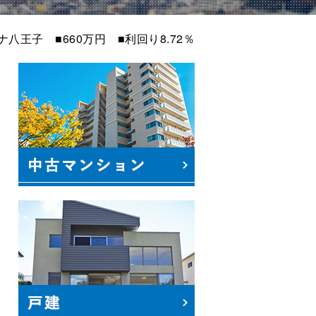
ナ八王子 ■660万円 ■利回り8.72％