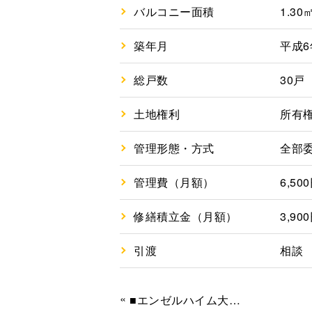
バルコニー面積
1.30
築年月
平成6
総戸数
30戸
土地権利
所有
管理形態・方式
全部
管理費（月額）
6,50
修繕積立金（月額）
3,90
引渡
相談
«
■エンゼルハイム大森第５ ■710万円 ■利回り8.61％